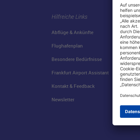
Hilfreiche Links
Abflüge & Ankünfte
Flughafenplan
Besondere Bedürfnisse
Frankfurt Airport Assistant
Kontakt & Feedback
Newsletter