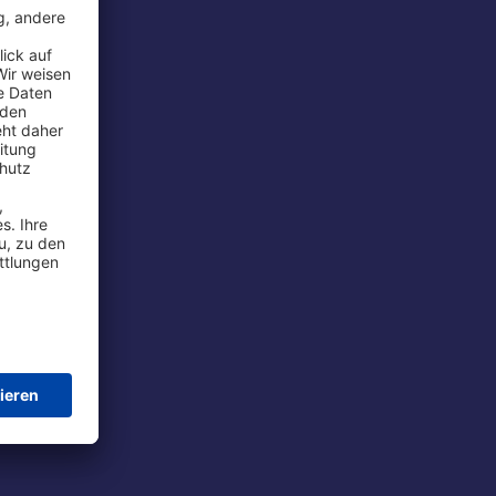
rport
tions
t
chutz
im Flug
ie