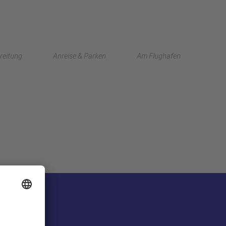
English
reitung
Anreise & Parken
Am Flughafen
中文