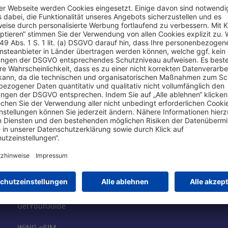
Online einkaufen & buchen
Über uns
Parkplätze
Fraport AG
Online-Shop
Business am Ai
Besucherservices
FRA Eventloca
FRA SmartWay
Jobs am Airpor
Hotels am Standort
Fraport Klimas
Mietwagen weltweit
100 Jahre wie 
Flüge buchen
Konzernstrateg
GetYourGuide
WiNG eSIM