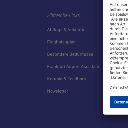
Hilfreiche Links
Abflüge & Ankünfte
Flughafenplan
Besondere Bedürfnisse
Frankfurt Airport Assistant
Kontakt & Feedback
Newsletter