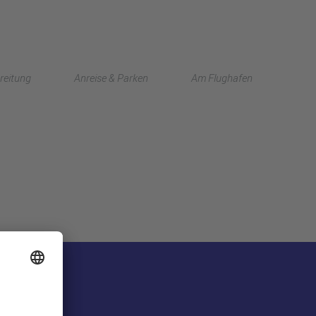
English
reitung
Anreise & Parken
Am Flughafen
中文