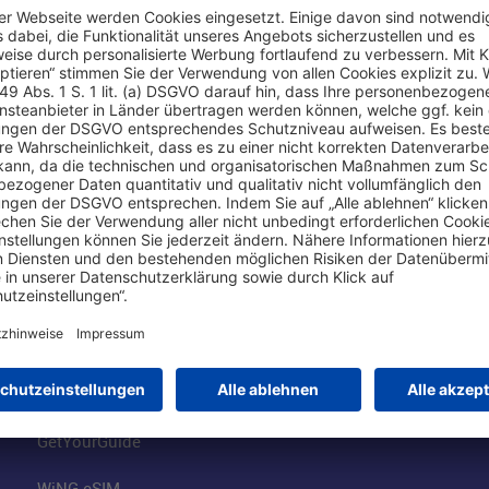
Online einkaufen & buchen
Über uns
Parkplätze
Fraport AG
Online-Shop
Business am Ai
Besucherservices
FRA Eventloca
FRA SmartWay
Jobs am Airpor
Hotels am Standort
Fraport Klimas
Mietwagen weltweit
100 Jahre wie 
Flüge buchen
Konzernstrateg
GetYourGuide
WiNG eSIM