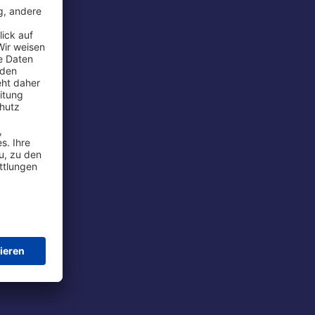
rport
tions
t
chutz
im Flug
ie