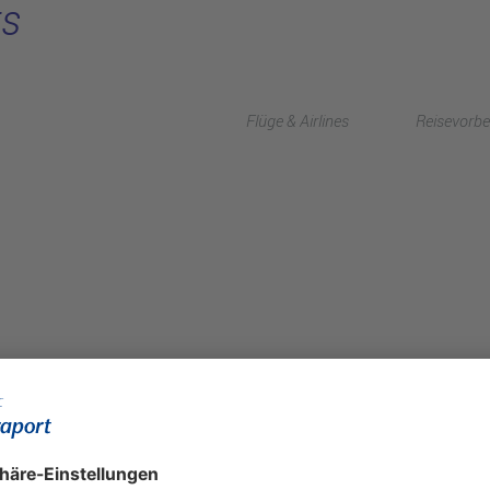
ts
Flüge & Airlines
Reisevorbe