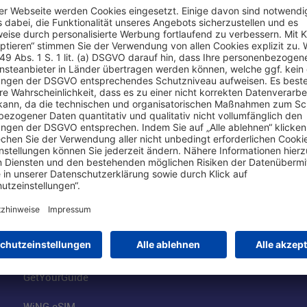
Online einkaufen & buchen
Über uns
Parkplätze
Fraport AG
Online-Shop
Business am Ai
Besucherservices
FRA Eventloca
FRA SmartWay
Jobs am Airpor
Hotels am Standort
Fraport Klimas
Mietwagen weltweit
100 Jahre wie 
Flüge buchen
Konzernstrateg
GetYourGuide
WiNG eSIM