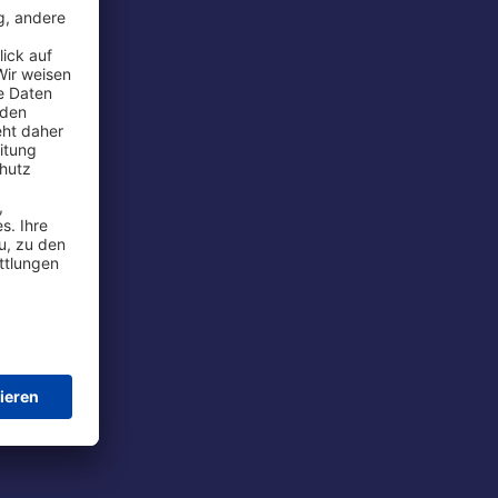
rport
tions
t
chutz
im Flug
ie