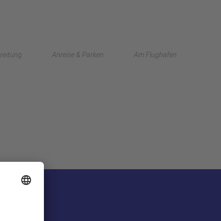
English
reitung
Anreise & Parken
Am Flughafen
中文