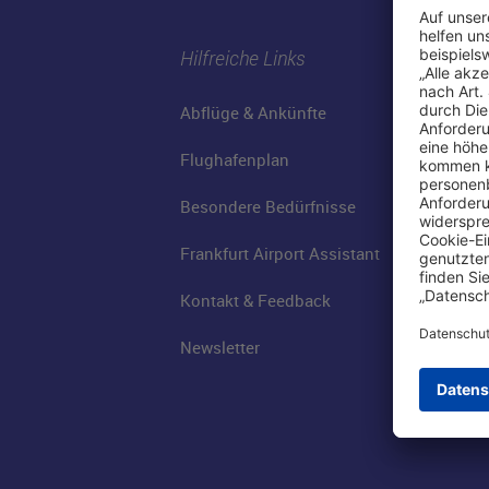
Hilfreiche Links
Abflüge & Ankünfte
Flughafenplan
Besondere Bedürfnisse
Frankfurt Airport Assistant
Kontakt & Feedback
Newsletter