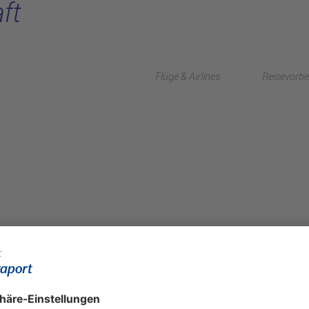
aft
Flüge & Airlines
Reisevorbe