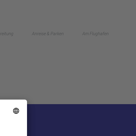
English
reitung
Anreise & Parken
Am Flughafen
中文