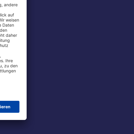
rport
tions
t
chutz
im Flug
ie