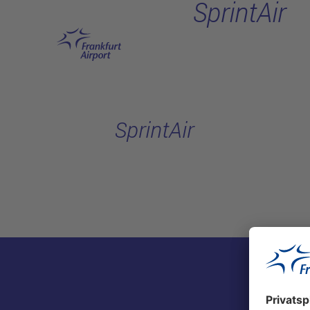
SprintAir
Hauptinhalt anspringen
SprintAir