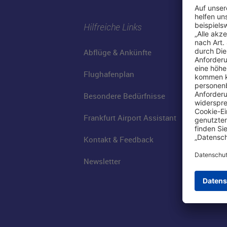
Hilfreiche Links
Abflüge & Ankünfte
Flughafenplan
Besondere Bedürfnisse
Frankfurt Airport Assistant
Kontakt & Feedback
Newsletter