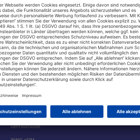
Online einkaufen & buchen
Über uns
Parkplätze
Fraport AG
Online-Shop
Business am Ai
Besucherservices
FRA Eventloca
FRA SmartWay
Jobs am Airpor
Hotels am Standort
Fraport Klimas
Mietwagen weltweit
100 Jahre wie 
Flüge buchen
Konzernstrateg
GetYourGuide
WiNG eSIM