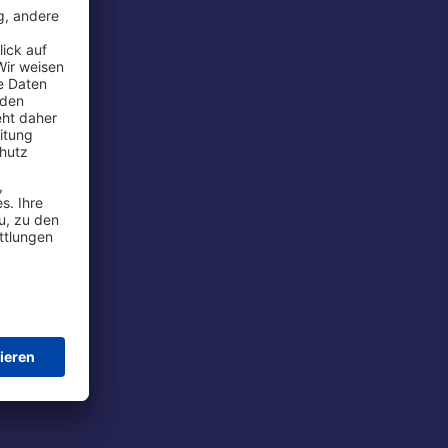
rport
tions
t
chutz
im Flug
ie