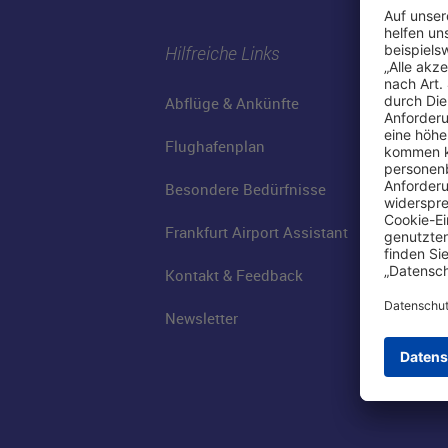
Hilfreiche Links
Abflüge & Ankünfte
Flughafenplan
Besondere Bedürfnisse
Frankfurt Airport Assistant
Kontakt & Feedback
Newsletter