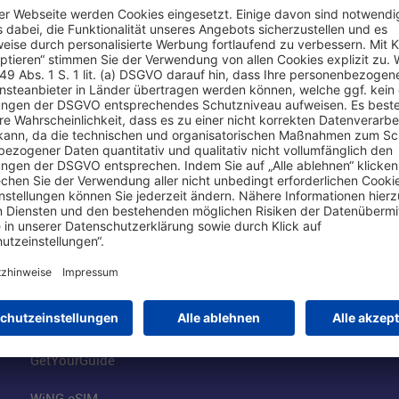
Online einkaufen & buchen
Über uns
Parkplätze
Fraport AG
Online-Shop
Business am Ai
Besucherservices
FRA Eventloca
FRA SmartWay
Jobs am Airpor
Hotels am Standort
Fraport Klimas
Mietwagen weltweit
100 Jahre wie 
Flüge buchen
Konzernstrateg
GetYourGuide
WiNG eSIM