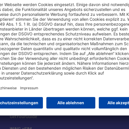
Online einkaufen & buchen
Über uns
Parkplätze
Fraport AG
Online-Shop
Business am Ai
Besucherservices
FRA Eventloca
FRA SmartWay
Jobs am Airpor
Hotels am Standort
Fraport Klimas
Mietwagen weltweit
100 Jahre wie 
Flüge buchen
Konzernstrateg
GetYourGuide
WiNG eSIM