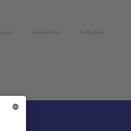
English
reitung
Anreise & Parken
Am Flughafen
中文