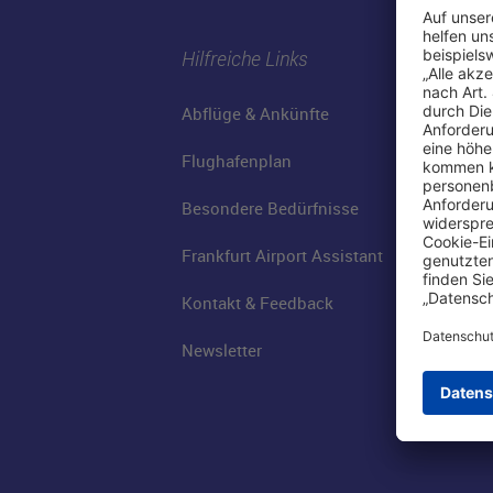
Hilfreiche Links
Abflüge & Ankünfte
Flughafenplan
Besondere Bedürfnisse
Frankfurt Airport Assistant
Kontakt & Feedback
Newsletter