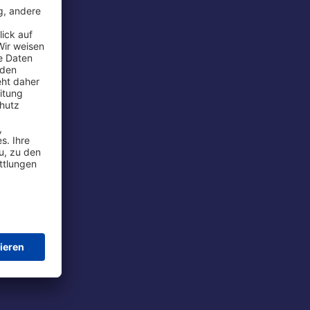
rport
tions
t
chutz
im Flug
ie