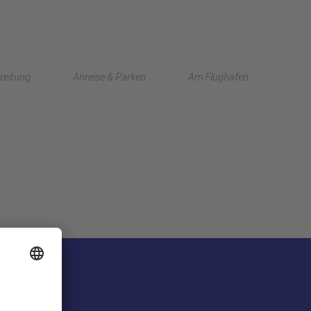
English
reitung
Anreise & Parken
Am Flughafen
中文