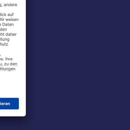
rport
tions
t
chutz
im Flug
ie