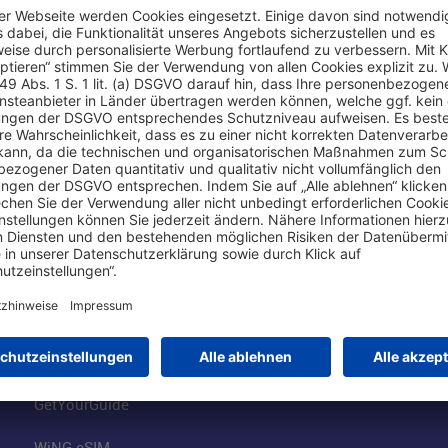
Online einkaufen & buchen
Über uns
Parkplätze
Fraport AG
Online-Shop
Business am Ai
Besucherservices
FRA Eventloca
FRA SmartWay
Jobs am Airpor
Hotels am Standort
Fraport Klimas
Mietwagen weltweit
100 Jahre wie 
Flüge buchen
Konzernstrateg
GetYourGuide
WiNG eSIM