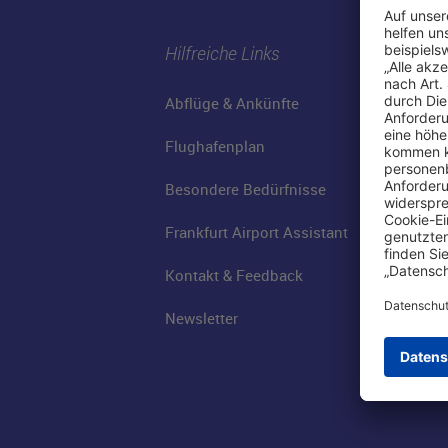
Hilfreiche Links
Abflüge & Ankünfte
Flughafenplan
Besondere Bedürfnisse
Frankfurt Airport Assistant
Kontakt & Feedback
Newsletter