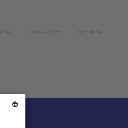
English
reitung
Anreise & Parken
Am Flughafen
中文