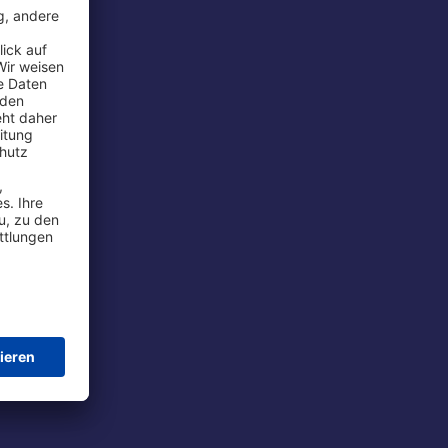
rport
tions
t
chutz
im Flug
ie