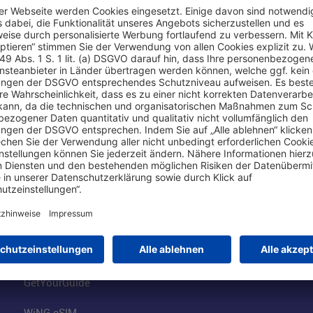
Online einkaufen & buchen
Über uns
Parkplätze
Fraport AG
Online-Shop
Business am Ai
Besucherservices
FRA Eventloca
FRA SmartWay
Jobs am Airpor
Hotels am Standort
Fraport Klimas
Mietwagen weltweit
100 Jahre wie 
Flüge buchen
Konzernstrateg
GetYourGuide
WiNG eSIM