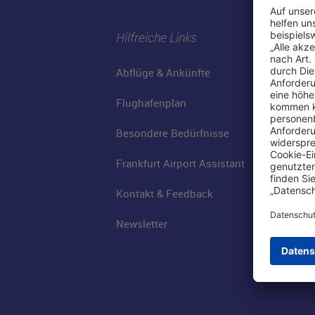
Hilfreiche Links
Abflüge & Ankünfte
Flughafenplan
Besondere Bedürfnisse
Frankfurt Airport Assistant
Kontakt & Feedback
Newsletter