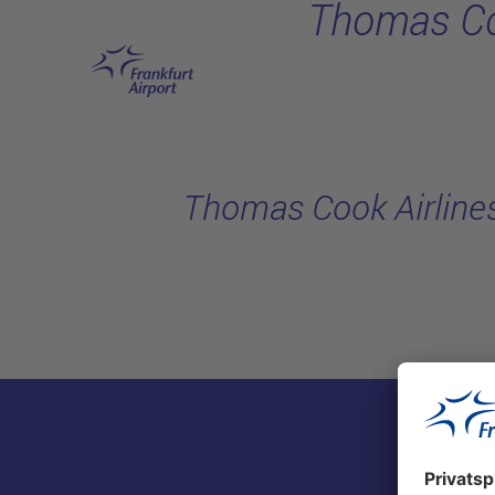
Thomas Co
Hauptinhalt anspringen
Thomas Cook Airline