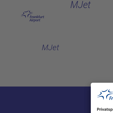
MJet
Hauptinhalt anspringen
MJet