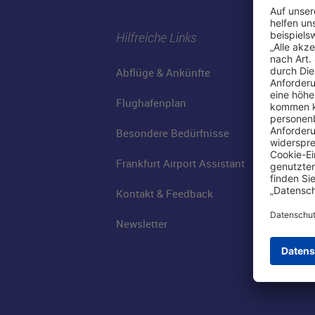
Hilfreiche Links
Abflüge & Ankünfte
Flughafenplan
Besondere Bedürfnisse
Frankfurt Airport Assistant
Kontakt & Feedback
Newsletter