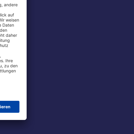
rport
tions
t
chutz
im Flug
ie