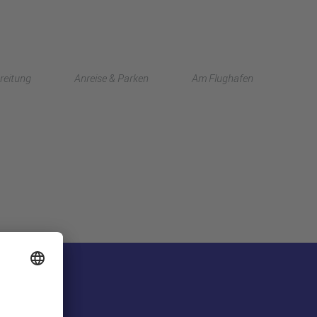
English
reitung
Anreise & Parken
Am Flughafen
中文