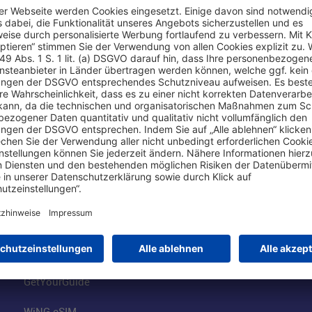
Online einkaufen & buchen
Über uns
Parkplätze
Fraport AG
Online-Shop
Business am Ai
Besucherservices
FRA Eventloca
FRA SmartWay
Jobs am Airpor
Hotels am Standort
Fraport Klimas
Mietwagen weltweit
100 Jahre wie 
Flüge buchen
Konzernstrateg
GetYourGuide
WiNG eSIM