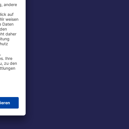
rport
tions
t
chutz
im Flug
ie