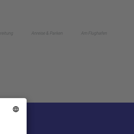
English
reitung
Anreise & Parken
Am Flughafen
中文