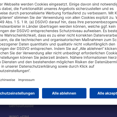
Online einkaufen & buchen
Über uns
Parkplätze
Fraport AG
Online-Shop
Business am Ai
Besucherservices
FRA Eventloca
FRA SmartWay
Jobs am Airpor
Hotels am Standort
Fraport Klimas
Mietwagen weltweit
100 Jahre wie 
Flüge buchen
Konzernstrateg
GetYourGuide
WiNG eSIM