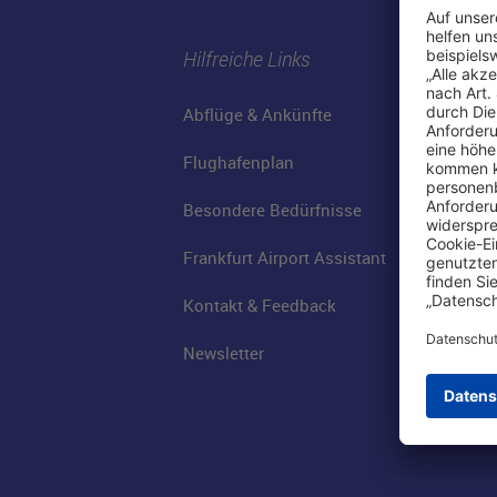
Hilfreiche Links
Abflüge & Ankünfte
Flughafenplan
Besondere Bedürfnisse
Frankfurt Airport Assistant
Kontakt & Feedback
Newsletter