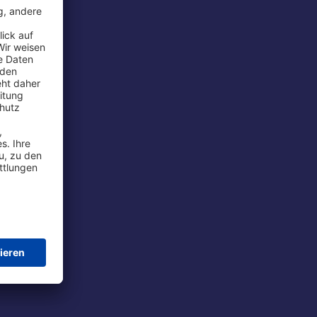
rport
tions
t
chutz
im Flug
ie