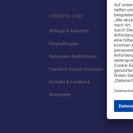
Hilfreiche Links
Abflüge & Ankünfte
Flughafenplan
Besondere Bedürfnisse
Frankfurt Airport Assistant
Kontakt & Feedback
Newsletter