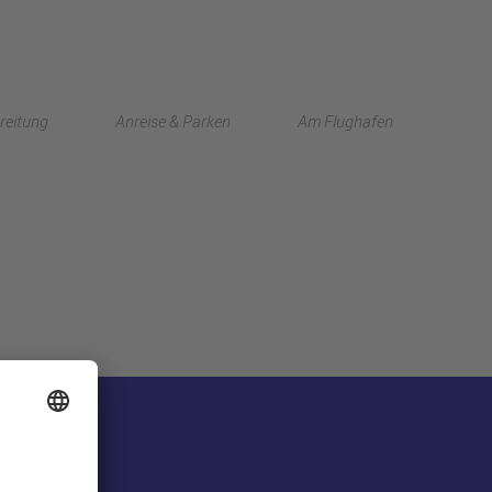
English
reitung
Anreise & Parken
Am Flughafen
中文