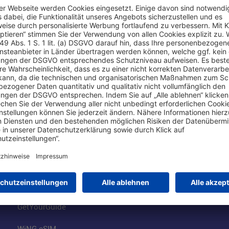
Online einkaufen & buchen
Über uns
Parkplätze
Fraport AG
Online-Shop
Business am Ai
Besucherservices
FRA Eventloca
FRA SmartWay
Jobs am Airpor
Hotels am Standort
Fraport Klimas
Mietwagen weltweit
100 Jahre wie 
Flüge buchen
Konzernstrateg
GetYourGuide
WiNG eSIM