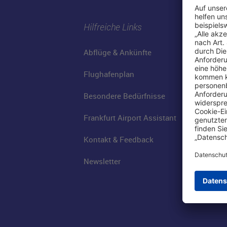
Hilfreiche Links
Abflüge & Ankünfte
Flughafenplan
Besondere Bedürfnisse
Frankfurt Airport Assistant
Kontakt & Feedback
Newsletter