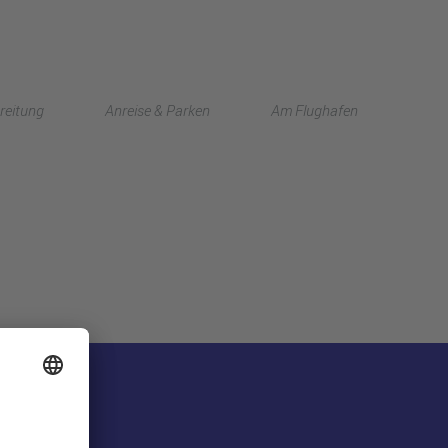
English
reitung
Anreise & Parken
Am Flughafen
中文