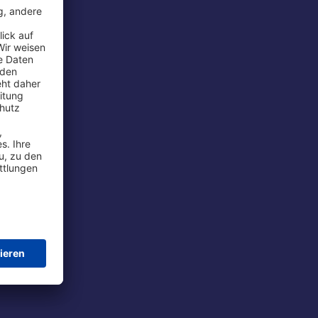
rport
tions
t
chutz
im Flug
ie