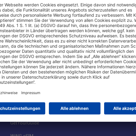
Online einkaufen & buchen
Über uns
Parkplätze
Fraport AG
Online-Shop
Business am Ai
Besucherservices
FRA Eventloca
FRA SmartWay
Jobs am Airpor
Hotels am Standort
Fraport Klimas
Mietwagen weltweit
100 Jahre wie 
Flüge buchen
Konzernstrateg
GetYourGuide
WiNG eSIM