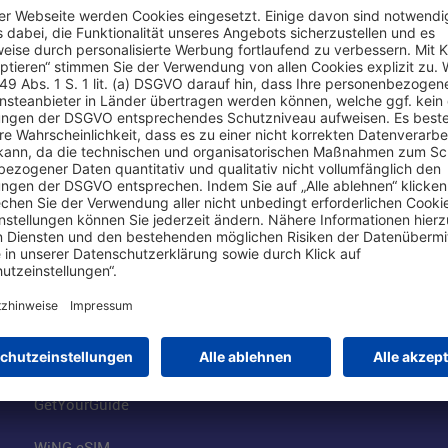
Online einkaufen & buchen
Über uns
Parkplätze
Fraport AG
Online-Shop
Business am Ai
Besucherservices
FRA Eventloca
FRA SmartWay
Jobs am Airpor
Hotels am Standort
Fraport Klimas
Mietwagen weltweit
100 Jahre wie 
Flüge buchen
Konzernstrateg
GetYourGuide
WiNG eSIM