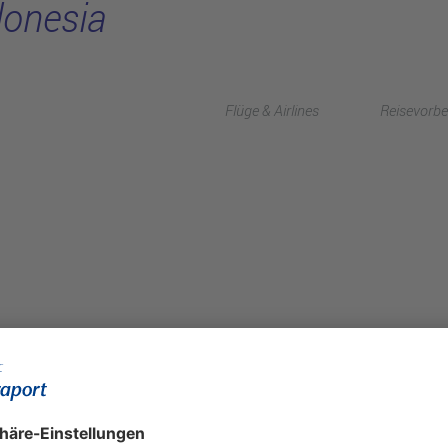
donesia
Flüge & Airlines
Reisevorbe