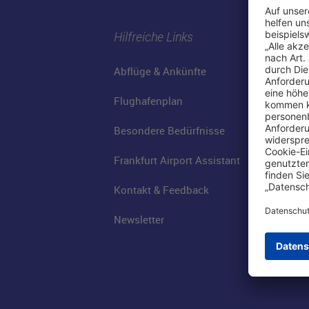
Hilfreiche Links
Abflüge & Ankünfte
Flughafenplan
Besondere Bedürfnisse
Frankfurt Airport Assistant
Kontakt & Feedback
Newsletter