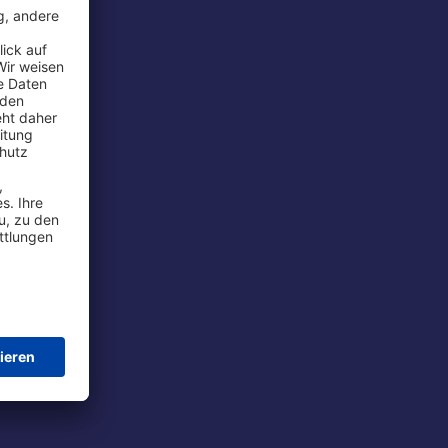
rport
tions
t
chutz
im Flug
ie