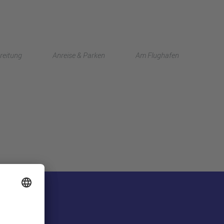
English
reitung
Anreise & Parken
Am Flughafen
中文