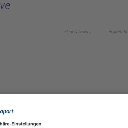
ive
Flüge & Airlines
Reisevorbe