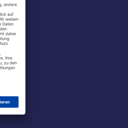
rport
tions
t
chutz
im Flug
ie