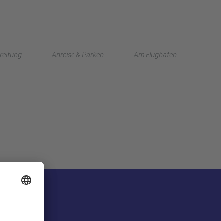
English
reitung
Anreise & Parken
Am Flughafen
中文