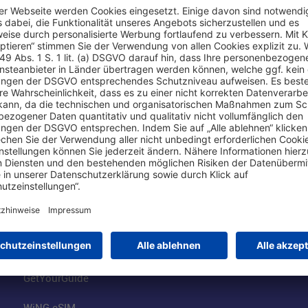
Online einkaufen & buchen
Über uns
Parkplätze
Fraport AG
Online-Shop
Business am Ai
Besucherservices
FRA Eventloca
FRA SmartWay
Jobs am Airpor
Hotels am Standort
Fraport Klimas
Mietwagen weltweit
100 Jahre wie 
Flüge buchen
Konzernstrateg
GetYourGuide
WiNG eSIM