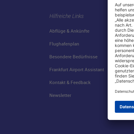
Hilfreiche Links
Abflüge & Ankünfte
Flughafenplan
Besondere Bedürfnisse
Frankfurt Airport Assistant
Kontakt & Feedback
Newsletter