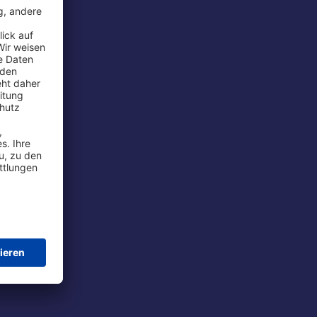
rport
tions
t
chutz
im Flug
ie