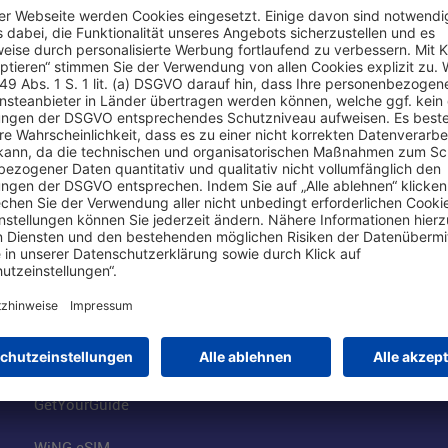
Online einkaufen & buchen
Über uns
Parkplätze
Fraport AG
Online-Shop
Business am Ai
Besucherservices
FRA Eventloca
FRA SmartWay
Jobs am Airpor
Hotels am Standort
Fraport Klimas
Mietwagen weltweit
100 Jahre wie 
Flüge buchen
Konzernstrateg
GetYourGuide
WiNG eSIM