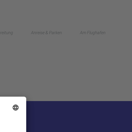
English
reitung
Anreise & Parken
Am Flughafen
中文