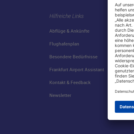
Hilfreiche Links
Abflüge & Ankünfte
Flughafenplan
Besondere Bedürfnisse
Frankfurt Airport Assistant
Kontakt & Feedback
Newsletter