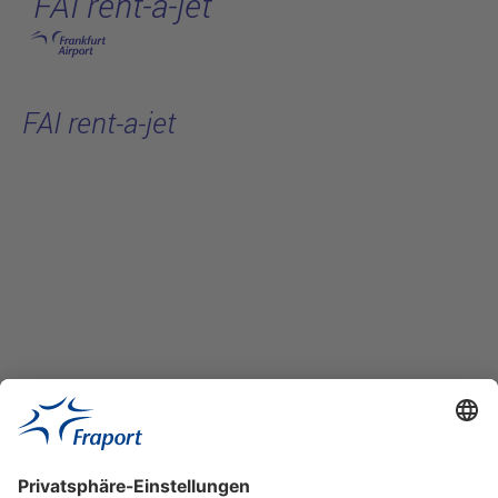
FAI rent-a-jet
Hauptinhalt anspringen
FAI rent-a-jet