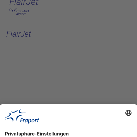
FlairJet
Hauptinhalt anspringen
FlairJet