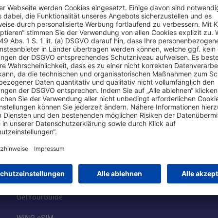
Online einkaufen & buchen
Über uns
Parkplätze
Fraport AG
Online-Shop
Business am Ai
Besucherservices
FRA Eventloca
FRA SmartWay
Jobs am Airpor
Hotels am Standort
Fraport Klimas
Mietwagen weltweit
100 Jahre wie 
Flüge buchen
Konzernstrateg
GetYourGuide
WiNG eSIM