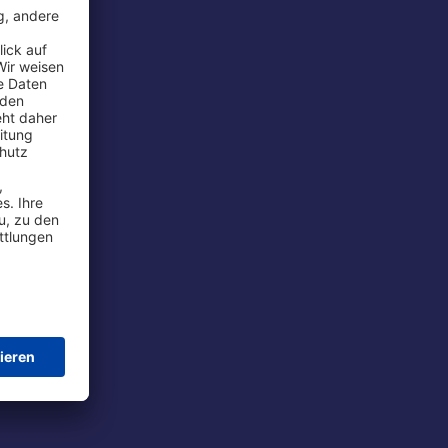
rport
tions
t
chutz
im Flug
ie