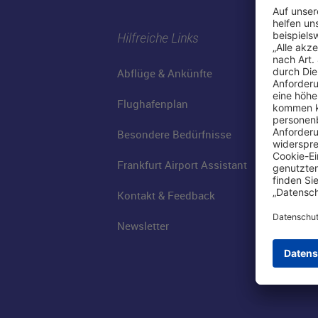
Hilfreiche Links
Abflüge & Ankünfte
Flughafenplan
Besondere Bedürfnisse
Frankfurt Airport Assistant
Kontakt & Feedback
Newsletter