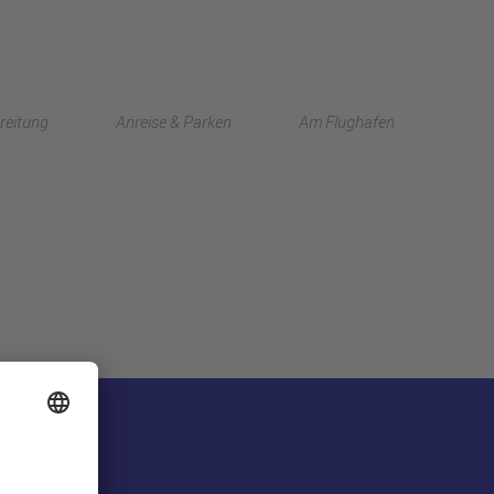
English
reitung
Anreise & Parken
Am Flughafen
中文