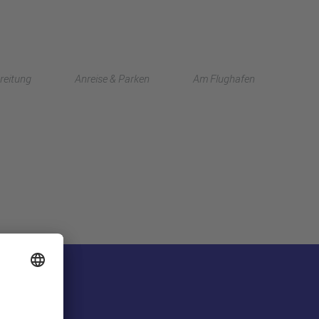
English
reitung
Anreise & Parken
Am Flughafen
中文