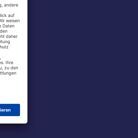
rport
tions
t
chutz
im Flug
ie