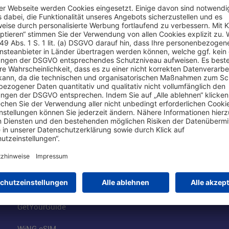
Online einkaufen & buchen
Über uns
Parkplätze
Fraport AG
Online-Shop
Business am Ai
Besucherservices
FRA Eventloca
FRA SmartWay
Jobs am Airpor
Hotels am Standort
Fraport Klimas
Mietwagen weltweit
100 Jahre wie 
Flüge buchen
Konzernstrateg
GetYourGuide
WiNG eSIM