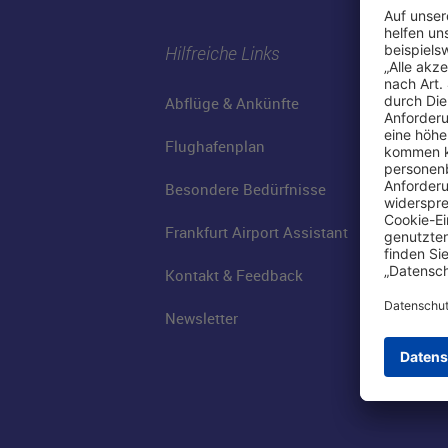
Hilfreiche Links
Abflüge & Ankünfte
Flughafenplan
Besondere Bedürfnisse
Frankfurt Airport Assistant
Kontakt & Feedback
Newsletter