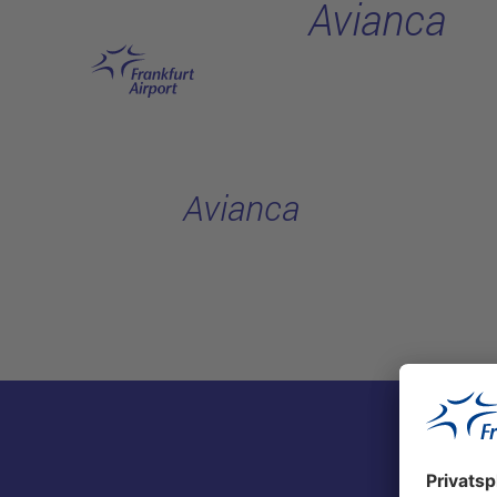
Avianca
Hauptinhalt anspringen
Avianca