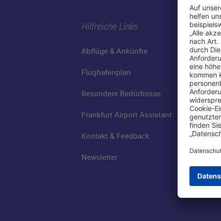
Hilfreiche Links
Abflüge & Ankünfte
Flughafenplan
Besondere Bedürfnisse
Frankfurt Airport Assistant
Kontakt & Feedback
Newsletter