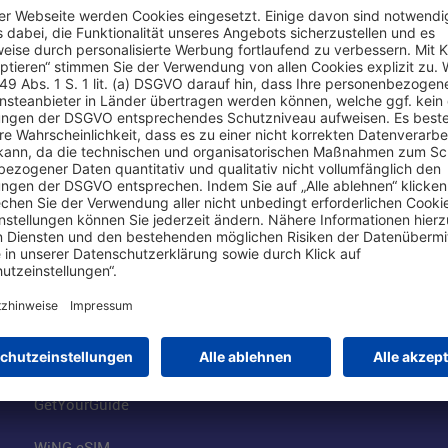
Online einkaufen & buchen
Über uns
Parkplätze
Fraport AG
Online-Shop
Business am Ai
Besucherservices
FRA Eventloca
FRA SmartWay
Jobs am Airpor
Hotels am Standort
Fraport Klimas
Mietwagen weltweit
100 Jahre wie 
Flüge buchen
Konzernstrateg
GetYourGuide
WiNG eSIM