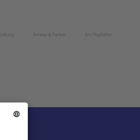
English
reitung
Anreise & Parken
Am Flughafen
中文