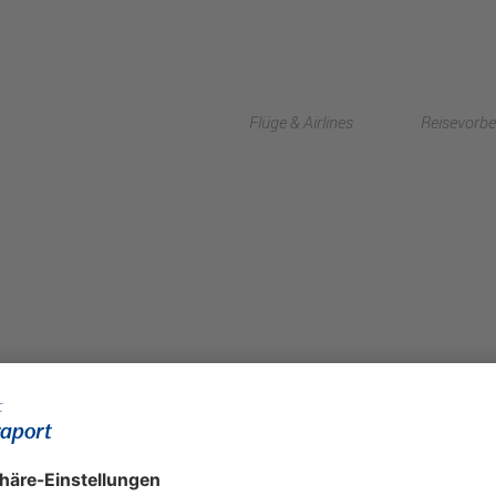
a
Flüge & Airlines
Reisevorbe