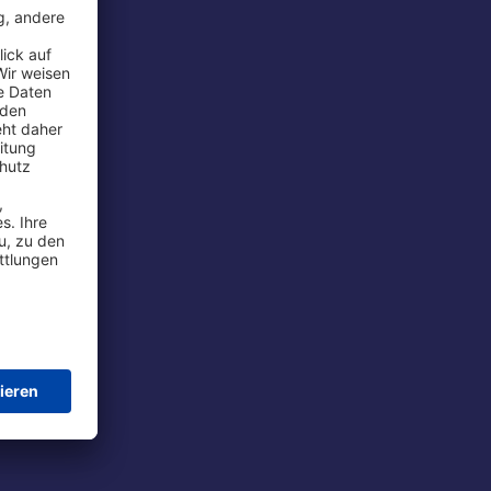
rport
tions
t
chutz
im Flug
ie