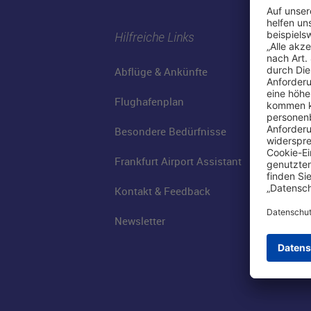
Hilfreiche Links
Abflüge & Ankünfte
Flughafenplan
Besondere Bedürfnisse
Frankfurt Airport Assistant
Kontakt & Feedback
Newsletter