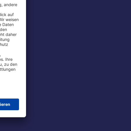
rport
tions
t
chutz
im Flug
ie