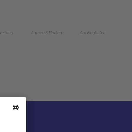
English
reitung
Anreise & Parken
Am Flughafen
中文