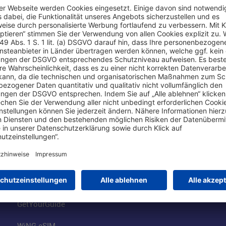
Online einkaufen & buchen
Über uns
Parkplätze
Fraport AG
Online-Shop
Business am Ai
Besucherservices
FRA Eventloca
FRA SmartWay
Jobs am Airpor
Hotels am Standort
Fraport Klimas
Mietwagen weltweit
100 Jahre wie 
Flüge buchen
Konzernstrateg
GetYourGuide
WiNG eSIM