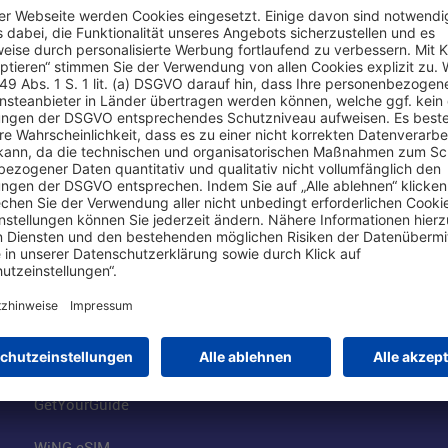
Online einkaufen & buchen
Über uns
Parkplätze
Fraport AG
Online-Shop
Business am Ai
Besucherservices
FRA Eventloca
FRA SmartWay
Jobs am Airpor
Hotels am Standort
Fraport Klimas
Mietwagen weltweit
100 Jahre wie 
Flüge buchen
Konzernstrateg
GetYourGuide
WiNG eSIM