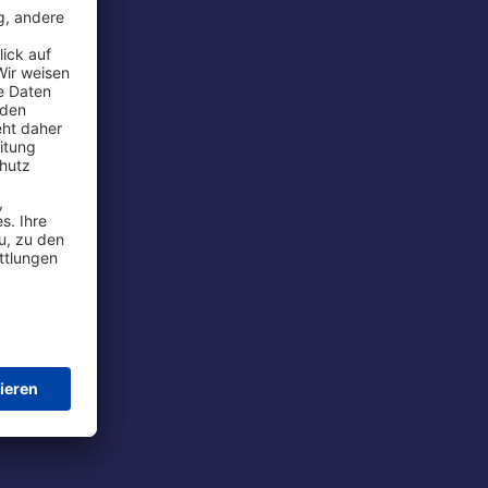
rport
tions
t
chutz
im Flug
ie