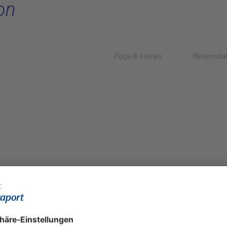
on
Flüge & Airlines
Reisevorbe