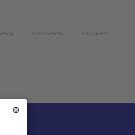
English
reitung
Anreise & Parken
Am Flughafen
中文