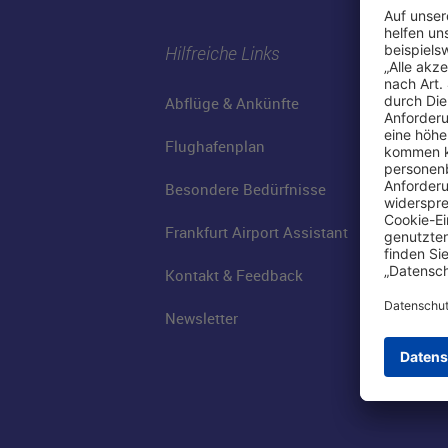
Hilfreiche Links
Abflüge & Ankünfte
Flughafenplan
Besondere Bedürfnisse
Frankfurt Airport Assistant
Kontakt & Feedback
Newsletter