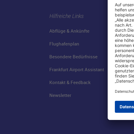
Hilfreiche Links
Abflüge & Ankünfte
Flughafenplan
Besondere Bedürfnisse
Frankfurt Airport Assistant
Kontakt & Feedback
Newsletter