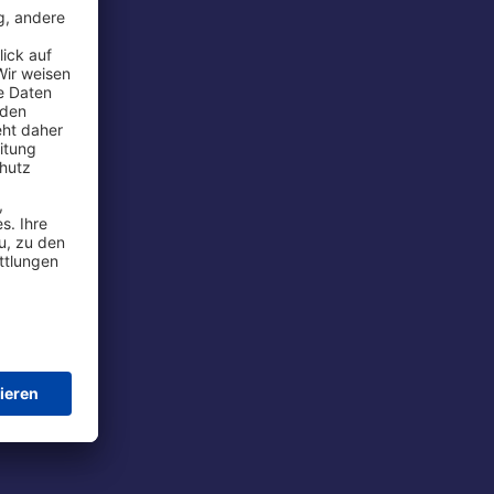
rport
tions
t
chutz
im Flug
ie