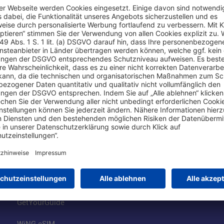
Online einkaufen & buchen
Über uns
Parkplätze
Fraport AG
Online-Shop
Business am Ai
Besucherservices
FRA Eventloca
FRA SmartWay
Jobs am Airpor
Hotels am Standort
Fraport Klimas
Mietwagen weltweit
100 Jahre wie 
Flüge buchen
Konzernstrateg
GetYourGuide
WiNG eSIM