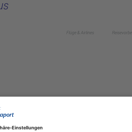
us
Flüge & Airlines
Reisevorbe