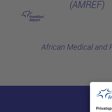
(AMREF)
Hauptinhalt anspringen
African Medical and