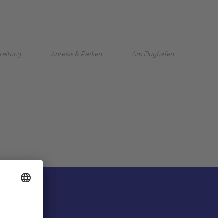
English
reitung
Anreise & Parken
Am Flughafen
中文