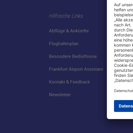
Hilfreiche Links
Abflüge & Ankünfte
Flughafenplan
Besondere Bedürfnisse
Frankfurt Airport Assistant
Kontakt & Feedback
Newsletter