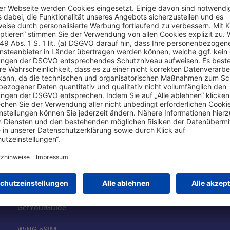
Online einkaufen & buchen
Über uns
Parkplätze
Fraport AG
Online-Shop
Business am Ai
Besucherservices
FRA Eventloca
FRA SmartWay
Jobs am Airpor
Hotels am Standort
Fraport Klimas
Mietwagen weltweit
100 Jahre wie 
Flüge buchen
Konzernstrateg
GetYourGuide
WiNG eSIM