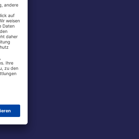
rport
tions
t
chutz
im Flug
ie