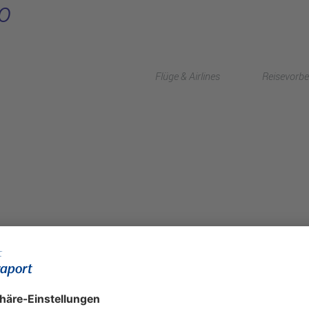
o
Flüge & Airlines
Reisevorbe