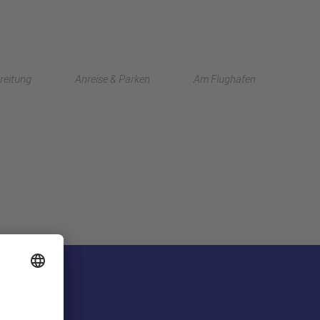
English
reitung
Anreise & Parken
Am Flughafen
中文