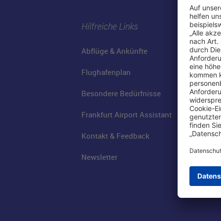
Hilfreiche Links
Abflüge & Ankünfte
Flughafenplan
Besondere Bedürfnisse
Frankfurt Airport Assistant
Kontakt & Feedback
Newsletter