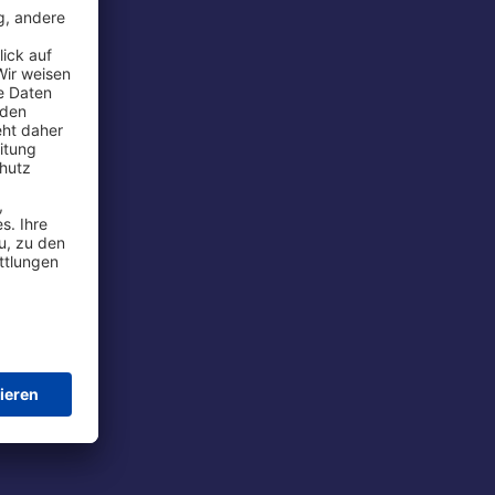
rport
tions
t
chutz
im Flug
ie