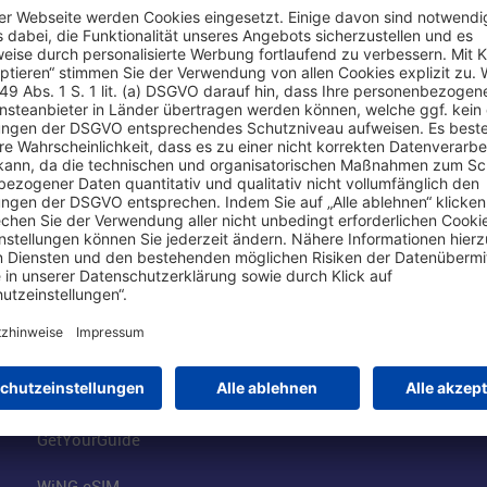
Online einkaufen & buchen
Über uns
Parkplätze
Fraport AG
Online-Shop
Business am Ai
Besucherservices
FRA Eventloca
FRA SmartWay
Jobs am Airpor
Hotels am Standort
Fraport Klimas
Mietwagen weltweit
100 Jahre wie 
Flüge buchen
Konzernstrateg
GetYourGuide
WiNG eSIM