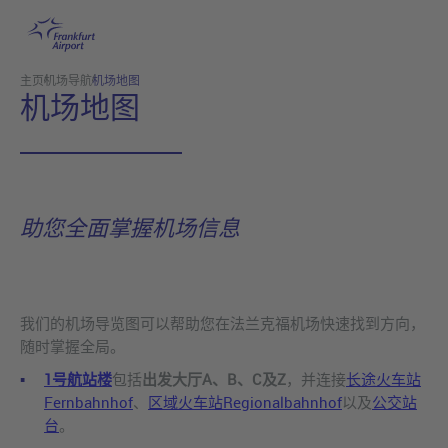
跳转至主页
主页
机场导航
机场地图
机场地图
助您全面掌握机场信息
我们的机场导览图可以帮助您在法兰克福机场快速找到方向，
随时掌握全局。
1号航站楼
包括
出发大厅A、B、C及Z
，并连接
长途火车站
Fernbahnhof
、
区域火车站Regionalbahnhof
以及
公交站
台
。