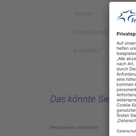
Terminal 1
Regionalbahnhof
Busbahnhof
Das könnte Sie intere
Restaurants entdecken