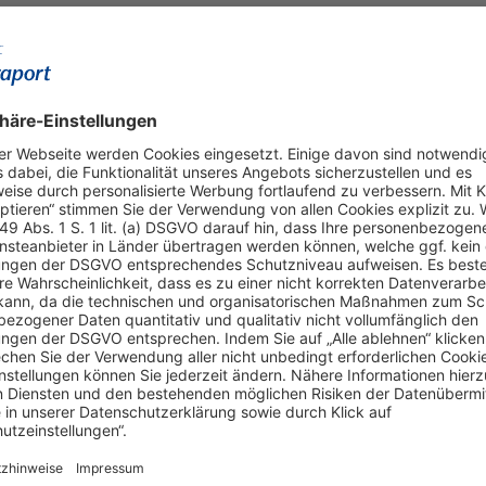
Terminal 3
Fernbahnhof
Raucher-Lounges
ssieren
Am Flughafen umsteigen
S