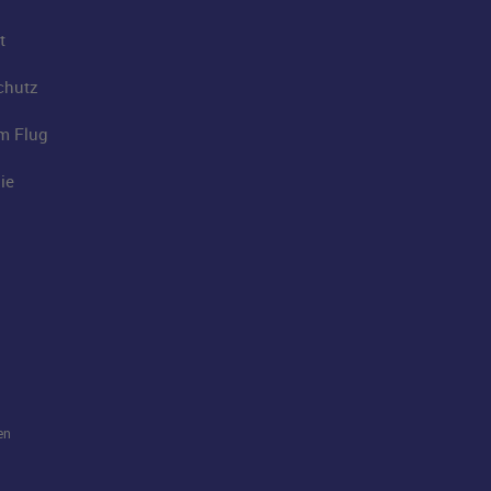
t
chutz
im Flug
ie
en