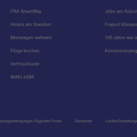
FRA SmartWay
Jobs am Airpor
Hotels am Standort
Fraport Klimas
Mietwagen weltweit
100 Jahre wie 
Flüge buchen
Konzernstrateg
GetYourGuide
WiNG eSIM
tzungsbedingungen Flughafen Portal
Disclaimer
Cookie-Einstellung