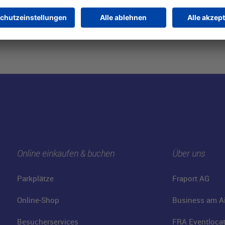
Online einkaufen & buchen
Über uns
Parkplätze
Fraport AG
Online-Shop
Business am Ai
Besucherservices
FRA Eventloca