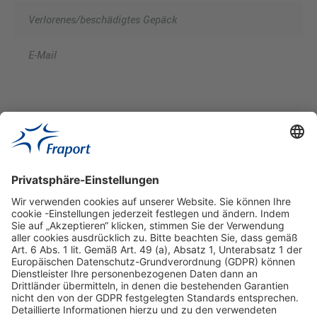
Verlorenes/beschädigtes Gepäck
E-Mail
Hilfreiche Links
Online einkaufen & buchen