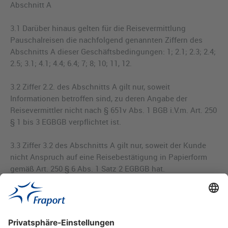
Abschnitt A
3.1 Darüber hinaus gelten für die Reisevermittlung
Pauschalreisen die nachfolgend genannten Ziffern des
Abschnitts A dieser Geschäftsbedingungen: 1; 2.1; 2.3; 2.4;
2.5; 3.1; 4.1; 4.4; 6.4; 7; 8; 10; 11, 12.
3.2 Ziffer 2.2. des Abschnitts A gilt nur, soweit
Informationen betroffen sind, zu deren Angabe der
Reisevermittler nicht nach § 651v Abs. 1 BGB i.V.m. Art. 250
§ 1 bis 3 EGBGB verpflichtet ist.
3.3 Ziffer 3.2 des Abschnitts A gilt nur, soweit der Kunde
nicht Anspruch auf eine Reisebestätigung in Papierform
gemäß Art. 250 § 6 Abs. 1 Satz 2 EGBGB hat.
------------------------------------------------------------------------------------------------
© Diese Vermittlerbedingungen sind urheberrechtlich
geschützt; Noll & Hütten Rechtsanwälte, München |