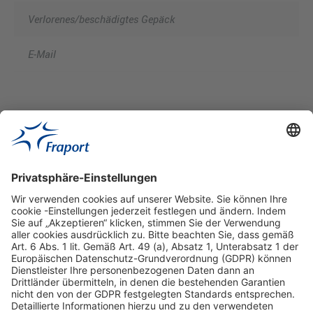
Verlorenes/beschädigtes Gepäck
E-Mail
Hilfreiche Links
Online einkaufen & buchen