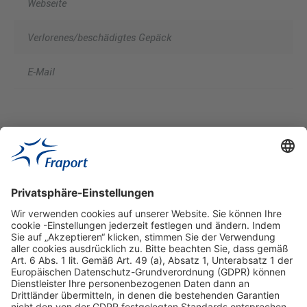
Webseite
Verlorenes/beschädigtes Gepäck
E-Mail
Hilfreiche Links
Online einkaufen & buchen