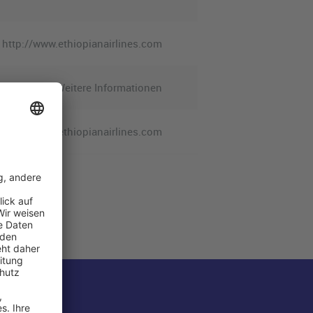
http://www.ethiopianairlines.com
Weitere Informationen
fraapt@ethiopianairlines.com