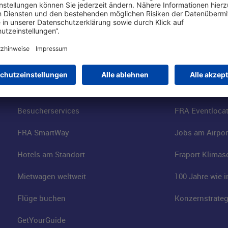
Online einkaufen & buchen
Über uns
Parkplätze
Fraport AG
Online-Shop
Business am Ai
Besucherservices
FRA Eventloca
FRA SmartWay
Jobs am Airpor
Hotels am Standort
Fraport Klimas
Mietwagen weltweit
100 Jahre wie 
Flüge buchen
Konzernstrateg
GetYourGuide