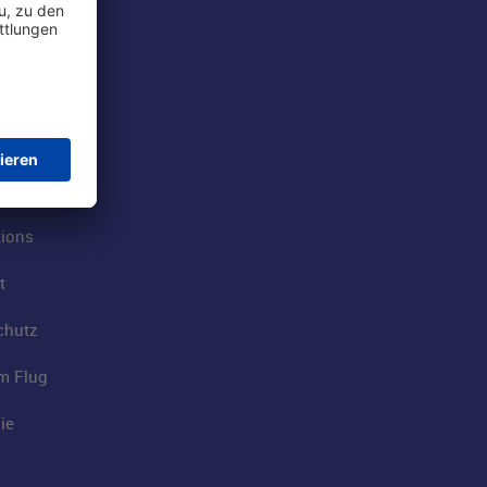
rport
tions
t
chutz
im Flug
ie