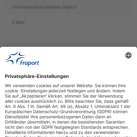
Verlorenes/beschädigtes Gepäck
E-Mail
Hilfreiche Links
Online einkaufen & buchen