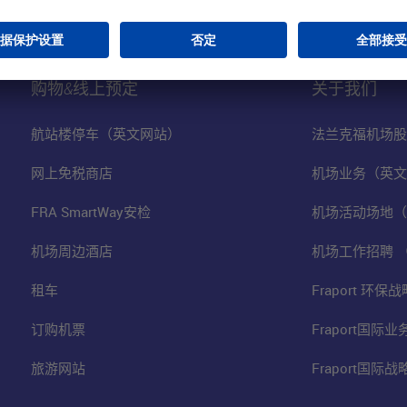
购物&线上预定
关于我们
航站楼停车（英文网站）
法兰克福机场股
网上免税商店
机场业务（英文
FRA SmartWay安检
机场活动场地（
机场周边酒店
机场工作招聘 
租车
Fraport 环
订购机票
Fraport国际
旅游网站
Fraport国际