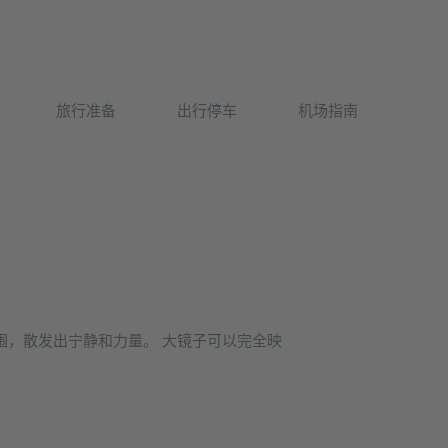
Deutsch
旅行准备
出行停车
机场指南
English
围，散发出宁静和力量。 大镜子可以完全映