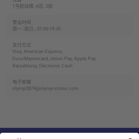
1号航站楼, A区, 2层
营业时间
周一.-周日., 07:00-19:30
支付方式
Visa, American Express,
Euro/Mastercard, Union Pay, Apple Pay,
Barzahlung, Electronic Cash
电子邮箱
olymp2874@olymp-stores.com