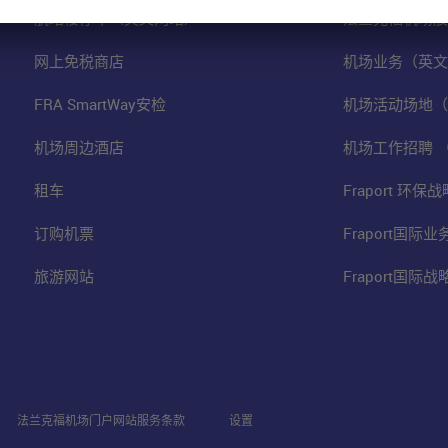
航站楼停车（英文网站）
法兰克福机场股
网上免税商店
机场业务（英文
FRA SmartWay安检
机场活动场地（
机场周边酒店
机场工作招聘 
租车
Fraport 环
订购机票
Fraport国际
旅游网站
Fraport国际
法兰克福机场门户网站服务条款
设置