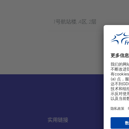
1号航站楼, A区, 2层
实用链接