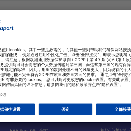
购物&线上预定
关于我们
航站楼停车（英文网站）
法兰克福机场股
网上免税商店
机场业务（英文
FRA SmartWay安检
机场活动场地（