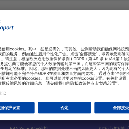
购物&线上预定
关于我们
航站楼停车（英文网站）
法兰克福机场股
网上免税商店
机场业务（英文
FRA SmartWay安检
机场活动场地（