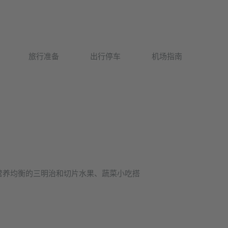
Deutsch
旅行准备
出行停车
机场指南
English
快捷且营养均衡的三明治和切片水果、蔬菜小吃搭
。