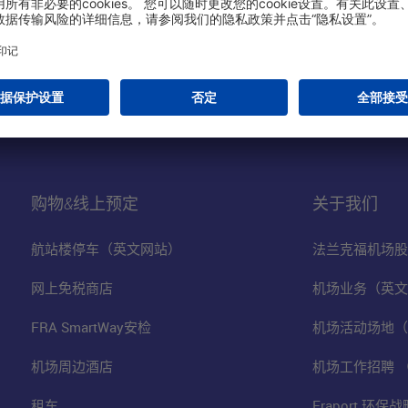
购物&线上预定
关于我们
航站楼停车（英文网站）
法兰克福机场股
网上免税商店
机场业务（英文
FRA SmartWay安检
机场活动场地（
机场周边酒店
机场工作招聘 
租车
Fraport 环