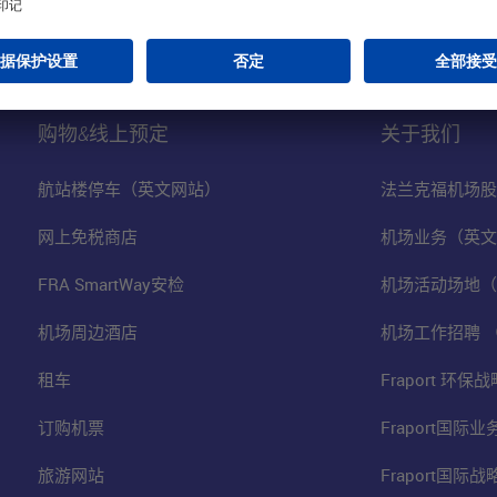
购物&线上预定
关于我们
航站楼停车（英文网站）
法兰克福机场股
网上免税商店
机场业务（英文
FRA SmartWay安检
机场活动场地（
机场周边酒店
机场工作招聘 
租车
Fraport 环
订购机票
Fraport国际
旅游网站
Fraport国际