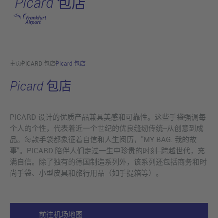
Picard 包店
跳转至主页
主页
PICARD 包店
Picard 包店
Picard 包店
PICARD 设计的优质产品兼具美感和可靠性。这些手袋强调每
个人的个性，代表着近一个世纪的优良缝纫传统--从创意到成
品。每款手袋都象征着自信和人生阅历，"MY BAG. 我的故
事"。PICARD 陪伴人们走过一生中珍贵的时刻--跨越世代，充
满自信。除了独有的德国制造系列外，该系列还包括商务和时
尚手袋、小型皮具和旅行用品（如手提箱等）。
前往机场地图