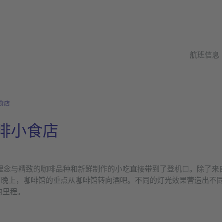
航班信息
小食店
o 咖啡小食店
受欢迎的餐饮理念与精致的咖啡品种和新鲜制作的小吃直接带到了登机口。除
咖啡馆的重点从咖啡馆转向酒吧。不同的灯光效果营造出不同的氛围。perfec
的里程。