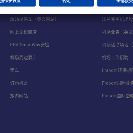
购物&线上预定
关于我们
航站楼停车（英文网站）
法兰克福机场股
网上免税商店
机场业务（英文
FRA SmartWay安检
机场活动场地（
机场周边酒店
机场工作招聘 
租车
Fraport 环
订购机票
Fraport国际
旅游网站
Fraport国际