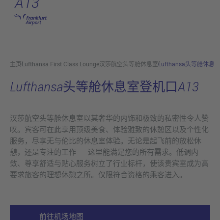
A13
跳转至主页
主页
Lufthansa First Class Lounge汉莎航空头等舱休息室
Lufthansa头等舱休息
Lufthansa头等舱休息室登机口A13
汉莎航空头等舱休息室以其奢华的内饰和极致的私密性令人赞
叹。宾客可在此享用顶级美食、体验雅致的休憩区以及个性化
服务，尽享无与伦比的休息室体验。无论是起飞前的放松休
憩，还是专注的工作——这里能满足您的所有需求。低调内
敛、尊享舒适与贴心服务树立了行业标杆，使该贵宾室成为高
要求旅客的理想休憩之所。仅限符合资格的乘客进入。
前往机场地图