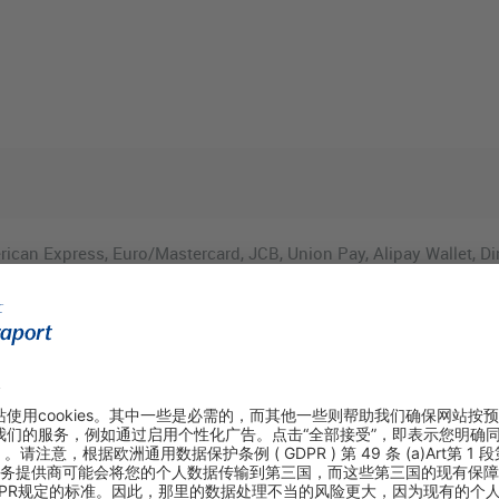
rican Express, Euro/Mastercard, JCB, Union Pay, Alipay Wallet, 
hat Payment, Barzahlung
FRA.T3-Sch