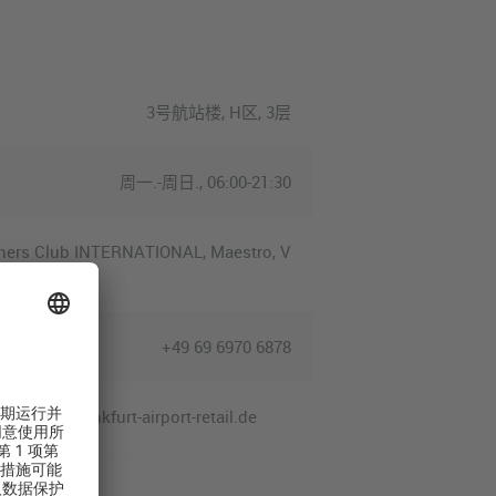
3号航站楼, H区, 3层
周一.-周日., 06:00-21:30
Diners Club INTERNATIONAL, Maestro, V
+49 69 6970 6878
engen@frankfurt-airport-retail.de