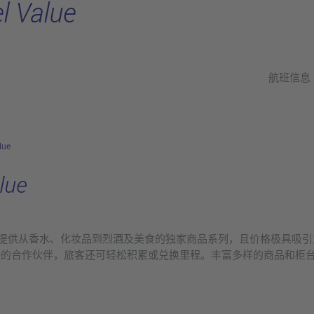
l Value
航班信息
lue
lue
lue商店提供从香水、化妆品到烈酒及美食的独家商品系列，且价格极具
 More的合作伙伴，旅客还可轻松积累或兑换里程。丰富多样的商品和