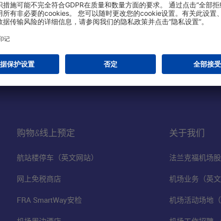
购物&线上预定
关于我们
航站楼停车（英文网站）
法兰克福机场股
网上免税商店
机场业务（英文
FRA SmartWay安检
机场活动场地（