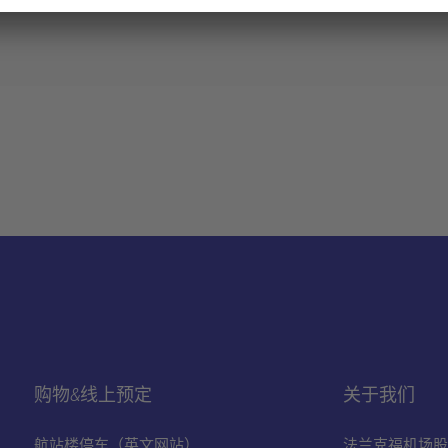
购物&线上预定
关于我们
航站楼停车（英文网站）
法兰克福机场股